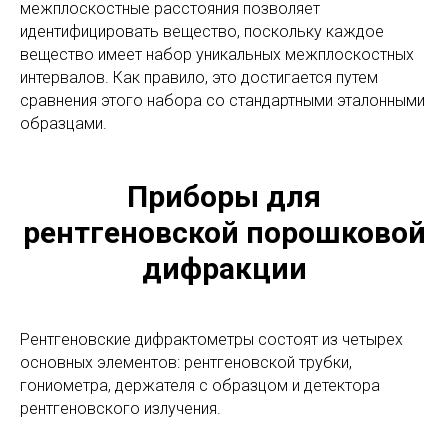
направляются к образцу. Взаимодействие падающих
лучей с образцом приводит к дифракции (отражению)
лучей, когда условия удовлетворяют закону Вульфа-
Брэгга (
n
λ = 2
d
sin θ). Этот закон связывает длину
волны электромагнитного излучения с углом
дифракции и межплоскостным расстоянием в
кристаллическом образце. Затем эти
дифрагированные рентгеновские лучи
регистрируются, обрабатываются и подсчитываются.
При сканировании образца в диапазоне углов 2θ
достигаются все возможные дифракционные
направления решетки ввиду случайной ориентации
частиц порошкообразного материала.
Преобразование дифракционных пиков в
межплоскостные расстояния позволяет
идентифицировать вещество, поскольку каждое
вещество имеет набор уникальных межплоскостных
интервалов. Как правило, это достигается путем
сравнения этого набора со стандартными эталонными
образцами.