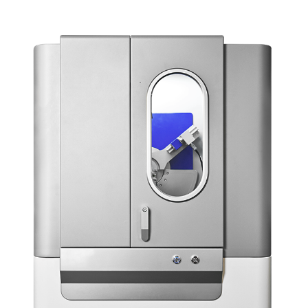
Приборы для
рентгеновской порошковой
дифракции
Рентгеновские дифрактометры состоят из четырех
основных элементов: рентгеновской трубки,
гониометра, держателя с образцом и детектора
рентгеновского излучения.