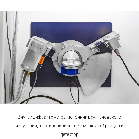
Cr). Фильтрация фольгой или кристаллическими
монохроматорами необходима для получения
монохроматического рентгеновского излучения,
необходимого для дифракции. Эти рентгеновские лучи
фокусируются и направляются на образец. При
вращении трубки и детектора регистрируется
интенсивность отраженного рентгеновского
излучения. Когда геометрия падающих рентгеновских
лучей, падающих на образец, удовлетворяет
уравнению Брэгга, возникает пик интенсивности из-за
отражения лучей. Детектор записывает и
обрабатывает этот рентгеновский сигнал,
дифрактограмма выводится на монитор компьютера в
окне ПО и результат сохраняется в файл.