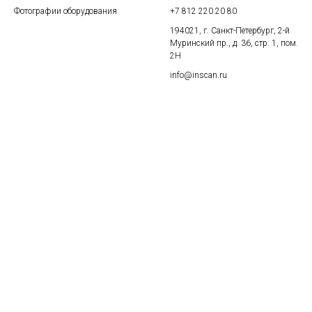
Оборудование
Сканирующие электронные
микроскопы
Дополнительные аксессуары
Напылительные установки
© ООО «ИНСКАН» 2025
Дополнительно
Контакты
Фотографии оборудования
+7 812 220 20 80
194021, г. Санкт-Петербург, 2-й
Муринский пр., д. 36, стр. 1, пом.
2Н
info@inscan.ru