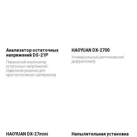
оборудования
IQSCAN F50
IQSCAN W32
Cканирующий электронный
Термоэмиссионный сканирующий
микроскоп сверхвысокого
электронный микроскоп
разрешения