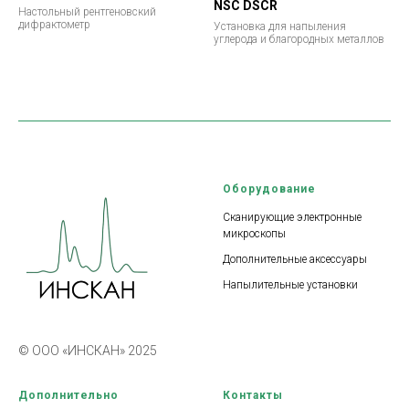
Анализатор остаточных
HAOYUAN DX-2700
напряжений DS-21P
Универсальный рентгеновский
дифрактометр
Переносной анализатор
остаточных напряжений.
Идеальное решение для
кристаллических материалов
HAOYUAN DX-27mini
Напылительная установка
NSC DSCR
Настольный рентгеновский
дифрактометр
Установка для напыления
углерода и благородных металлов