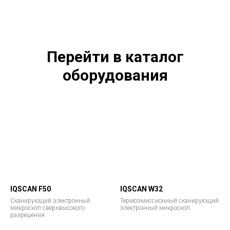
Требуются десятые доли грамма материала,
измельченного в порошок
Необходим доступ к базе данных эталонов
Возможность наложения пиков
Для многофазных образцов предел
обнаружения составляет ~ 2% от образца
Перейти в каталог