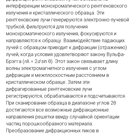
Условие Вульфа-Брэгга. Позволяет определить
межплоскостные расстояния d в кристалле, так как λ
обычно известна, а углы θ измеряются экспериментально.
Дифракция рентгеновских лучей основана на
интерференции монохроматического рентгеновского
излучения и кристаллического образца. Эти
рентгеновские лучи генерируются электронно-лучевой
трубкой, фильтруются для получения
монохроматического излучения, фокусируются и