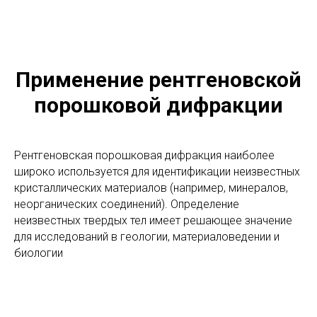
Внутри дифрактометра: источник рентгеновского
излучения, шестипозиционный сменщик образцов и
детектор
Применение рентгеновской