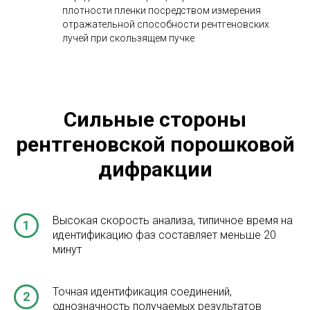
Измерение текстуры, таких как ориентация
зерен, в поликристаллическом образце
Характеризация тонких пленок посредством:
определения несоответствия решетки между
пленкой и подложкой, а также определения
напряжений и деформаций
определения плотности дислокаций и качества
пленки с помощью измерений кривой качания
измерения сверхрешеток в многослойных
эпитаксиальных структурах
определения толщины, шероховатости и
плотности пленки посредством измерения
отражательной способности рентгеновских
лучей при скользящем пучке