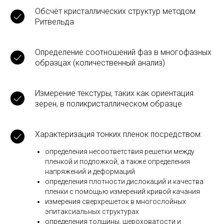
материалов
Измерение чистоты образца
Идентификация мелкозернистых минералов,
таких как глины и глинистые минералы с
чередующимся расположением слоев, которые
трудно определить оптически
Определение размеров элементарной ячейки
Обсчёт кристаллических структур методом
Ритвельда
Определение соотношений фаз в многофазных
образцах (количественный анализ)