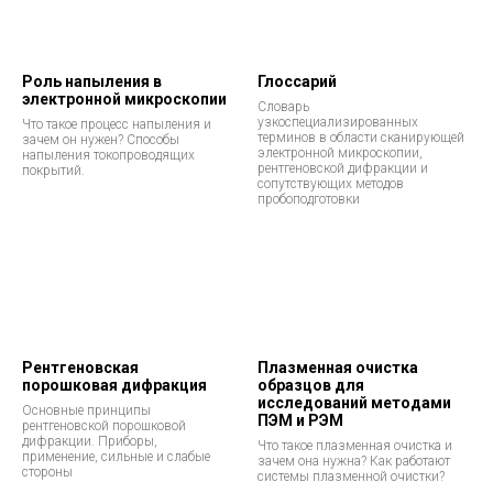
Роль напыления в
Глоссарий
электронной микроскопии
Cловарь
узкоспециализированных
Что такое процесс напыления и
терминов в области сканирующей
зачем он нужен? Способы
электронной микроскопии,
напыления токопроводящих
рентгеновской дифракции и
покрытий.
сопутствующих методов
пробоподготовки
Рентгеновская
Плазменная очистка
порошковая дифракция
образцов для
исследований методами
Основные принципы
ПЭМ и РЭМ
рентгеновской порошковой
дифракции. Приборы,
Что такое плазменная очистка и
применение, сильные и слабые
зачем она нужна? Как работают
стороны
системы плазменной очистки?