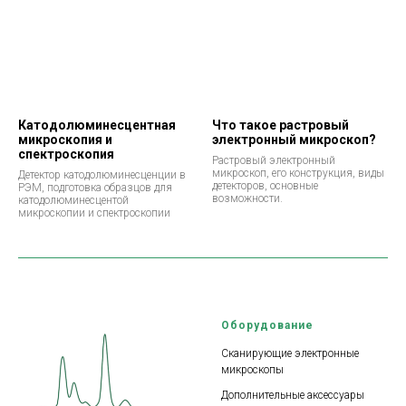
Катодолюминесцентная
Что такое растровый
микроскопия и
электронный микроскоп?
спектроскопия
Растровый электронный
микроскоп, его конструкция, виды
Детектор катодолюминесценции в
детекторов, основные
РЭМ, подготовка образцов для
возможности.
катодолюминесцентой
микроскопии и спектроскопии
Оборудование
Сканирующие электронные
микроскопы
Дополнительные аксессуары